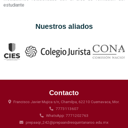
estudiante
Nuestros aliados
Contacto
Francisco Javier Mujica s/n, Chamilpa, 62210 Cuernavaca, Mor.
7773113607
WhatsApp: 7771202763
prepaaqr_242@prepaandresquintanaroo.edu.mx