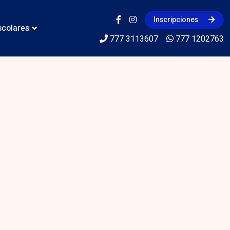
Inscripciones
scolares
777 3113607
777 1202763